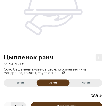
Цыпленок ранч
33 см, 380 г
Соус бешамель, куриное филе, куриная ветчина,
моцарелла, томаты, соус чесночный
25 см
33 см
40 см
689 ₽