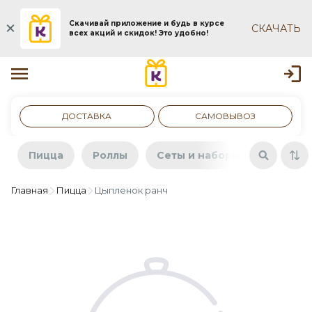
Скачивай приложение и будь в курсе
СКАЧАТЬ
всех акций и скидок! Это удобно!
ДОСТАВКА
САМОВЫВОЗ
Пицца
Роллы
Сеты и наборы
Бургер
Главная
Пицца
Цыпленок ранч