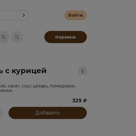
Войти
бавки
Десерты и напитки
Корзина
ь с курицей
е, салат, соус цезарь, помидорки,
гренки
329 ₽
Добавить