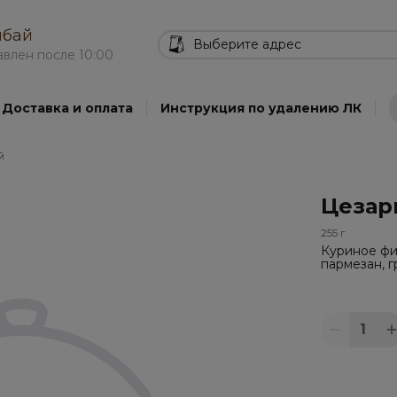
ибай
Выберите адрес
авлен после 10:00
ргеры и донер
Доставка и оплата
Салаты и супы
Инструкция по удалению ЛК
WOK
Фри и снеки
До
й
Цезар
255 г
Куриное фил
пармезан, 
1