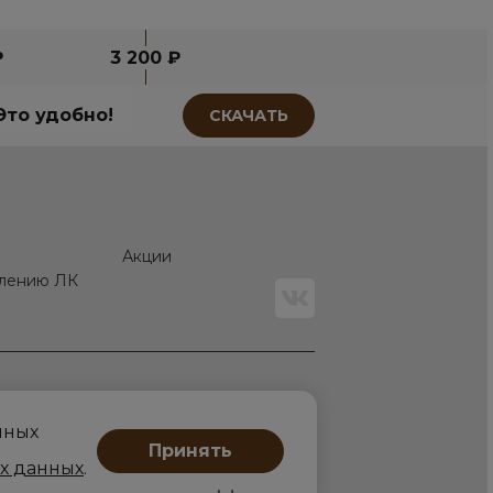
₽
3 200 ₽
Это удобно!
СКАЧАТЬ
Акции
алению ЛК
мных
Принять
х данных
.