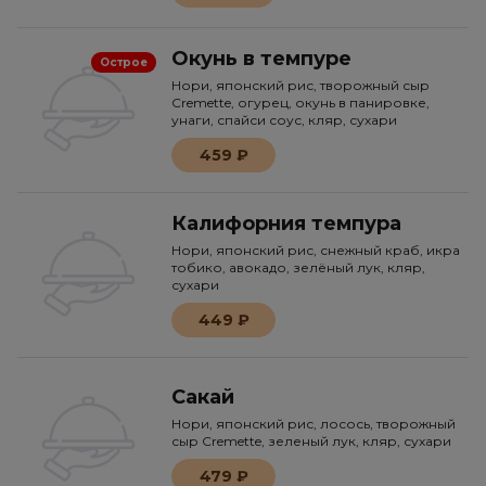
Окунь в темпуре
Острое
Нори, японский рис, творожный сыр
Cremette, огурец, окунь в панировке,
унаги, спайси соус, кляр, сухари
459 ₽
Калифорния темпура
Нори, японский рис, снежный краб, икра
тобико, авокадо, зелёный лук, кляр,
сухари
449 ₽
Сакай
Нори, японский рис, лосось, творожный
сыр Cremette, зеленый лук, кляр, сухари
479 ₽