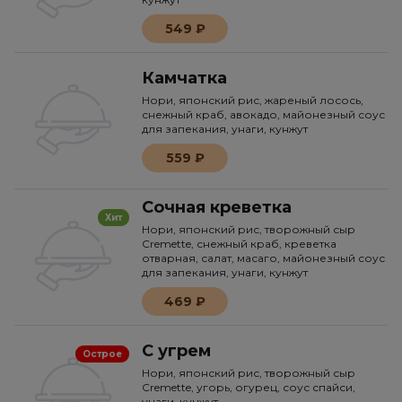
549 ₽
Камчатка
Нори, японский рис, жареный лосось,
снежный краб, авокадо, майонезный соус
для запекания, унаги, кунжут
559 ₽
Сочная креветка
Хит
Нори, японский рис, творожный сыр
Cremette, снежный краб, креветка
отварная, салат, масаго, майонезный соус
для запекания, унаги, кунжут
469 ₽
С угрем
Острое
Нори, японский рис, творожный сыр
Cremette, угорь, огурец, соус спайси,
унаги, кунжут