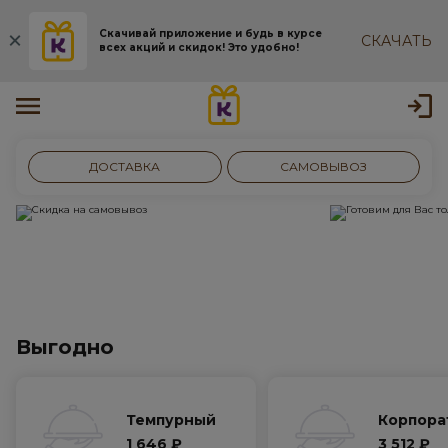
Скачивай приложение и будь в курсе
СКАЧАТЬ
всех акций и скидок! Это удобно!
ДОСТАВКА
САМОВЫВОЗ
Выгодно
Темпурный
Корпора
1 646 ₽
3 512 ₽