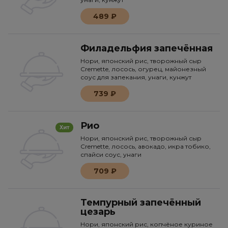
489 ₽
Филадельфия запечённая
Нори, японский рис, творожный сыр
Cremette, лосось, огурец, майонезный
соус для запекания, унаги, кунжут
739 ₽
Рио
Хит
Нори, японский рис, творожный сыр
Cremette, лосось, авокадо, икра тобико,
спайси соус, унаги
709 ₽
Темпурный запечённый
цезарь
Нори, японский рис, копчёное куриное