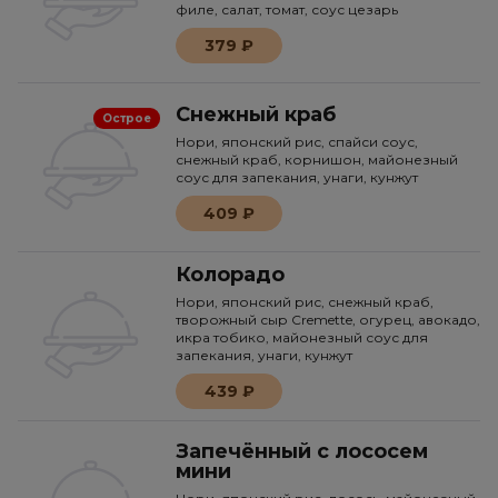
филе, салат, томат, соус цезарь
379 ₽
Снежный краб
Острое
Нори, японский рис, спайси соус,
снежный краб, корнишон, майонезный
соус для запекания, унаги, кунжут
409 ₽
Колорадо
Нори, японский рис, снежный краб,
творожный сыр Cremette, огурец, авокадо,
икра тобико, майонезный соус для
запекания, унаги, кунжут
439 ₽
Запечённый с лососем
мини