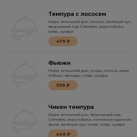
Темпура с лососем
Нори, японский рис, лосось, зелёный лук,
творожный сыр Cremette, икра тобико,
кляр, сухари
479 ₽
Фьюжн
Нори, японский рис, угорь, лосось, икра
тобико, авокадо, кляр, сухари
599 ₽
Чикен темпура
Нори, японский рис, творожный сыр
Cremette, икра тобико, копчёное куриное
филе, зелёный лук, томат, кляр, сухари
449 ₽