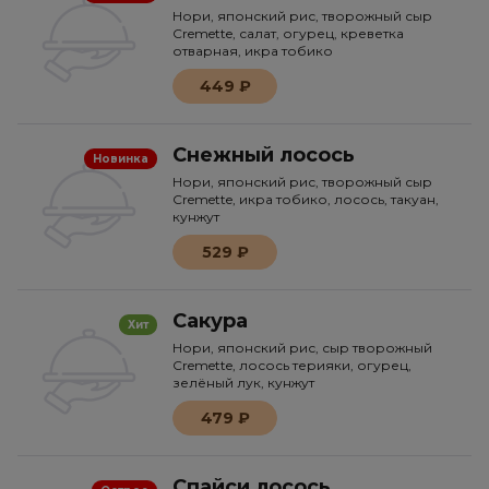
Нори, японский рис, творожный сыр
Cremette, салат, огурец, креветка
отварная, икра тобико
449 ₽
Снежный лосось
Новинка
Нори, японский рис, творожный сыр
Cremette, икра тобико, лосось, такуан,
кунжут
529 ₽
Сакура
Хит
Нори, японский рис, сыр творожный
Сremette, лосось терияки, огурец,
зелёный лук, кунжут
479 ₽
Спайси лосось