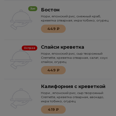
Бостон
Хит
Нори, японский рис, снежный краб,
креветка отварная, икра тобико, огурец
449 ₽
Спайси креветка
Острое
Нори, японский рис, сыр творожный
Cremette, креветка отварная, салат, соус
спайси, огурец
449 ₽
Калифорния с креветкой
Нори , японский рис, сыр творожный
Сremette, креветка отварная, авокадо,
икра тобико, огурец
419 ₽