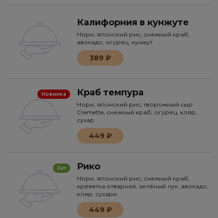
Калифорния в кунжуте
Нори, японский рис, снежный краб,
авокадо, огурец, кунжут
389 ₽
Краб темпура
Новинка
Нори, японский рис, творожный сыр
Cremette, снежный краб, огурец, кляр,
сухар
449 ₽
Рико
Хит
Нори, японский рис, снежный краб,
креветка отварная, зелёный лук, авокадо,
кляр, сухари
449 ₽