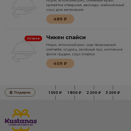
Нори, японский рис, снежный краб,
креветка отварная, авокадо, майонезный
соус для запекания
489 ₽
Чикен спайси
Острое
Нори, японский рис, сыр творожный
cremette, огурец, зелёный лук, копчёное
филе грудки, соус спайси
409 ₽
Подарок
1 500 ₽
1 800 ₽
2 200 ₽
3 200 ₽