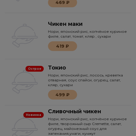
469 ₽
Чикен маки
Нори, японский рис, копчёное куриное
филе, салат, томат, кляр , сухари
419 ₽
Токио
Острое
Нори, японский рис, лосось, креветка
отварная, соус спайси, огурец, салат,
кляр, сухари
499 ₽
Сливочный чикен
Новинка
Нори, японский рис, копчёное куриное
филе, творожный сыр Cremette, салат,
огурец, майонезный соус для
запекания,унаги, кунжут