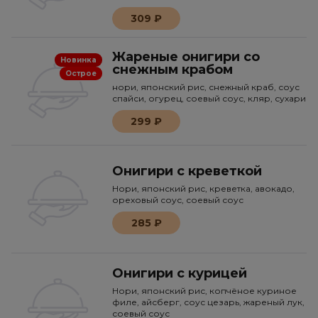
309 ₽
Жареные онигири со
Новинка
снежным крабом
Острое
нори, японский рис, снежный краб, соус
спайси, огурец, соевый соус, кляр, сухари
299 ₽
Онигири с креветкой
Нори, японский рис, креветка, авокадо,
ореховый соус, соевый соус
285 ₽
Онигири с курицей
Нори, японский рис, копчёное куриное
филе, айсберг, соус цезарь, жареный лук,
соевый соус