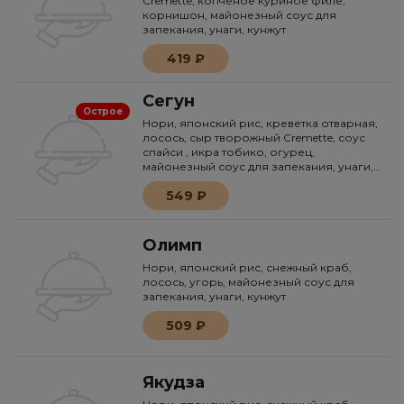
Cremette, копчёное куриное филе,
корнишон, майонезный соус для
запекания, унаги, кунжут
419 ₽
Сегун
Острое
Нори, японский рис, креветка отварная,
лосось, сыр творожный Сremette, соус
спайси , икра тобико, огурец,
майонезный соус для запекания, унаги,
кунжут
549 ₽
Олимп
Нори, японский рис, снежный краб,
лосось, угорь, майонезный соус для
запекания, унаги, кунжут
509 ₽
Якудза