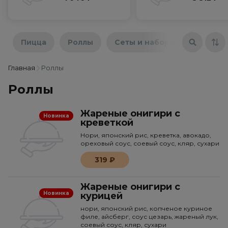
Пицца
Роллы
Сеты и наборы
Бургер
Главная
Роллы
Роллы
Жареные онигири с
Новинка
креветкой
Нори, японский рис, креветка, авокадо,
ореховый соус, соевый соус, кляр, сухари
319 ₽
Жареные онигири с
Новинка
курицей
нори, японский рис, копченое куриное
филе, айсберг, соус цезарь, жареный лук,
соевый соус, кляр, сухари