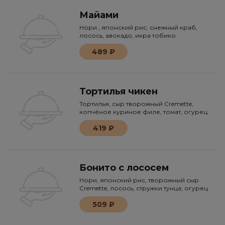
Майами
Нори , японский рис, снежный краб,
лосось, авокадо, икра тобико
489 ₽
Тортилья чикен
Тортилья, сыр творожный Сremette,
копчёное куриное филе, томат, огурец
419 ₽
Бонито с лососем
Нори, японский рис, творожный сыр
Cremette, лосось, стружки тунца, огурец
509 ₽