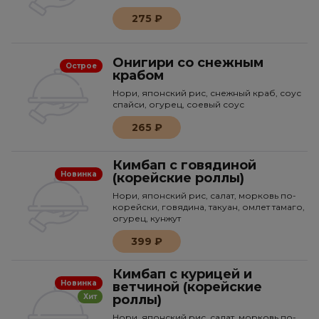
275 ₽
Онигири со снежным
Острое
крабом
Нори, японский рис, снежный краб, соус
спайси, огурец, соевый соус
265 ₽
Кимбап с говядиной
Новинка
(корейские роллы)
Нори, японский рис, салат, морковь по-
корейски, говядина, такуан, омлет тамаго,
огурец, кунжут
399 ₽
Кимбап с курицей и
Новинка
ветчиной (корейские
Хит
роллы)
Нори, японский рис, салат, морковь по-