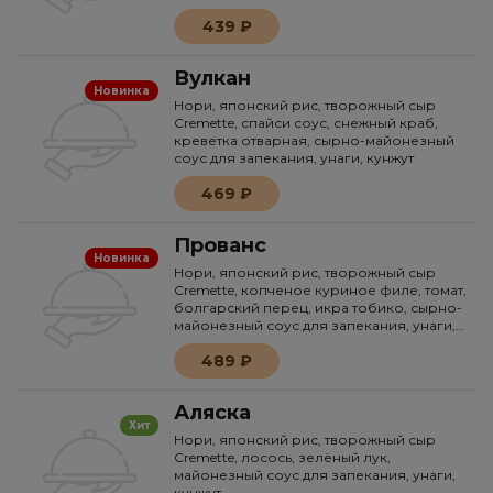
439 ₽
Вулкан
Новинка
Нори, японский рис, творожный сыр
Cremette, спайси соус, снежный краб,
креветка отварная, сырно-майонезный
соус для запекания, унаги, кунжут
469 ₽
Прованс
Новинка
Нори, японский рис, творожный сыр
Cremette, копченое куриное филе, томат,
болгарский перец, икра тобико, сырно-
майонезный соус для запекания, унаги,
кунжут
489 ₽
Аляска
Хит
Нори, японский рис, творожный сыр
Cremette, лосось, зелёный лук,
майонезный соус для запекания, унаги,
кунжут