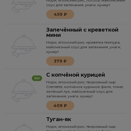
Нори, японский рис, лосось, майонезный
соус для запекания, унаги, кунжут
459 ₽
Запечённый с креветкой
мини
Нори, японский рис, креветка темпура,
майонезный соус для запекания, унаги,
кунжут
379 ₽
С копчёной курицей
Хит
Нори, японский рис, творожный сыр
Cremette, копчёное куриное филе, томат,
зелёный лук, майонезный соус для
запекания, унаги, кунжут
409 ₽
Туган-як
Нори, японский рис, творожный сыр