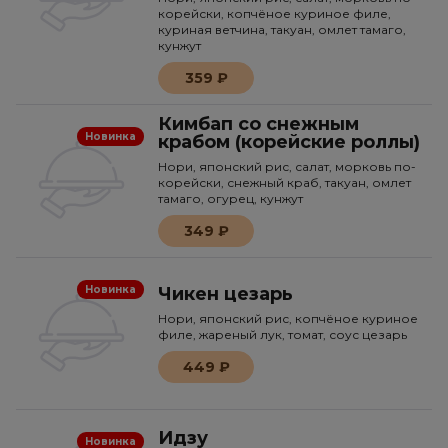
корейски, копчёное куриное филе,
куриная ветчина, такуан, омлет тамаго,
кунжут
359 ₽
Кимбап cо снежным
Новинка
крабом (корейские роллы)
Нори, японский рис, салат, морковь по-
корейски, снежный краб, такуан, омлет
тамаго, огурец, кунжут
349 ₽
Чикен цезарь
Новинка
Нори, японский рис, копчёное куриное
филе, жареный лук, томат, соус цезарь
449 ₽
Идзу
Новинка