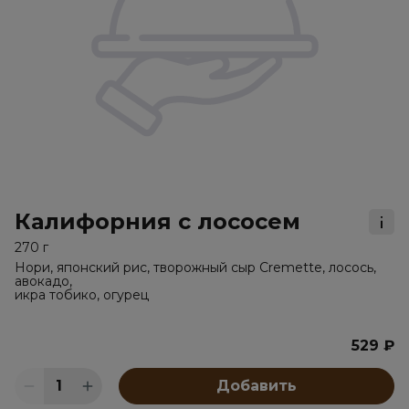
Калифорния с лососем
270 г
Нори, японский рис, творожный сыр Cremette, лосось,
авокадо,
икра тобико, огурец
529 ₽
1
Добавить