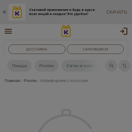
Скачивай приложение и будь в курсе
СКАЧАТЬ
всех акций и скидок! Это удобно!
ДОСТАВКА
САМОВЫВОЗ
Пицца
Роллы
Сеты и наборы
Бургер
Главная
Роллы
Калифорния с лососем