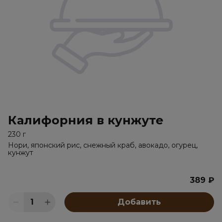
Калифорния в кунжуте
230 г
Нори, японский рис, снежный краб, авокадо, огурец,
кунжут
389 ₽
1
Добавить