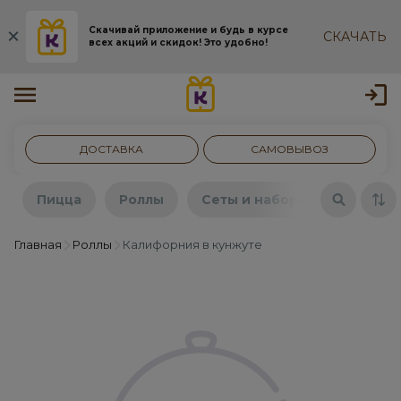
Скачивай приложение и будь в курсе
СКАЧАТЬ
всех акций и скидок! Это удобно!
ДОСТАВКА
САМОВЫВОЗ
Пицца
Роллы
Сеты и наборы
Бургер
Главная
Роллы
Калифорния в кунжуте